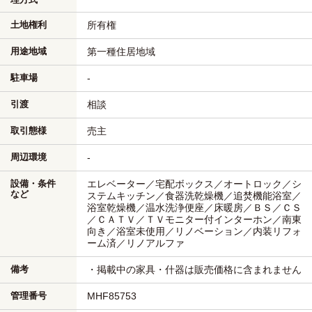
土地権利
所有権
用途地域
第一種住居地域
駐車場
-
引渡
相談
取引態様
売主
周辺環境
-
設備・条件
エレベーター／宅配ボックス／オートロック／シ
など
ステムキッチン／食器洗乾燥機／追焚機能浴室／
浴室乾燥機／温水洗浄便座／床暖房／ＢＳ／ＣＳ
／ＣＡＴＶ／ＴＶモニター付インターホン／南東
向き／浴室未使用／リノベーション／内装リフォ
ーム済／リノアルファ
備考
・掲載中の家具・什器は販売価格に含まれません
管理番号
MHF85753