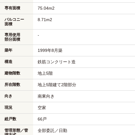
専有面積
75.04m
2
バルコニー
8.71m
2
面積
専用使用
-
部分面積
築年
1999年8月築
構造
鉄筋コンクリート造
建物階数
地上5階
所在階数
地上5階建て2階部分
向き
南東向き
現況
空家
総戸数
66戸
管理形態／管
全部委託／日勤
理方式