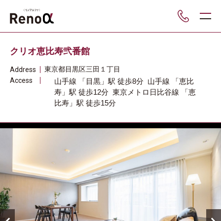
___
クリオ恵比寿弐番館
東京都
目黒区
三田１丁目
Address
Access
山手線
「目黒」駅
徒歩8分
山手線
「恵比
寿」駅
徒歩12分
東京メトロ日比谷線
「恵
比寿」駅
徒歩15分