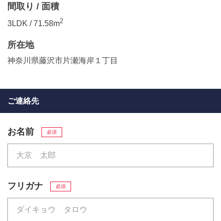
間取り / 面積
2
3LDK / 71.58m
所在地
神奈川県藤沢市片瀬海岸１丁目
ご連絡先
お名前
必須
フリガナ
必須