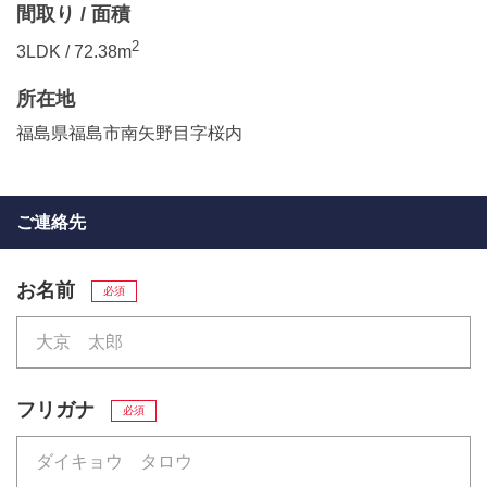
間取り / 面積
2
3LDK / 72.38m
所在地
福島県福島市南矢野目字桜内
ご連絡先
お名前
必須
フリガナ
必須