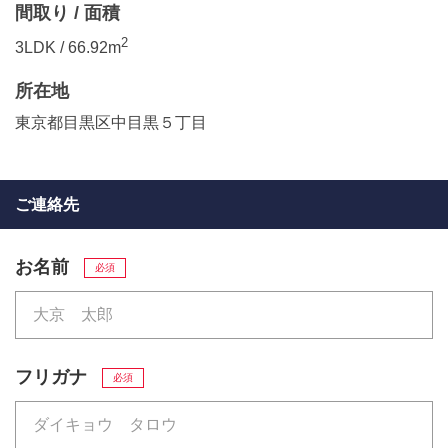
間取り / 面積
2
3LDK / 66.92m
所在地
東京都目黒区中目黒５丁目
ご連絡先
お名前
必須
フリガナ
必須