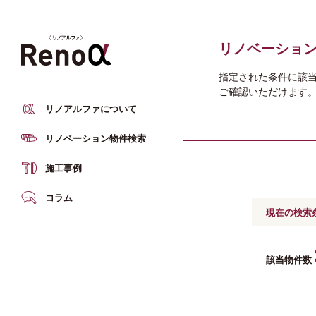
___
リノベーショ
指定された条件に該
ご確認いただけます
仕入れ品質
リノアルファについて
エリアから探す
リノベーション物件検索
プランニング品質
施工事例
マップから探す
施工品質
コラム
現在の検索
キーワードから探す
アフターサービス品質
該当物件数