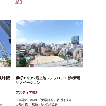
2駅利用
幟町エリア×最上階ワンフロア１邸×新規
リノベーション
アスティア幟町
広島電鉄白島線
「女学院前」駅
徒歩4分
4分
山陽本線
「広島」駅
徒歩11分