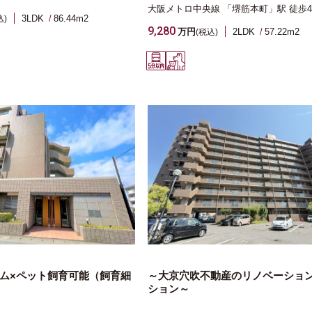
大阪メトロ中央線
「堺筋本町」駅
徒歩
3LDK
86.44m
2
込)
9,280
万円
2LDK
57.22m
2
(税込)
ム×ペット飼育可能（飼育細
～大京穴吹不動産のリノベーショ
ション～