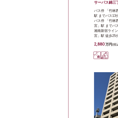
サーパス錦三
バス停 「竹林
駅
までバス13
バス停 「竹林
宮」駅
までバス
湘南新宿ライン
宮」駅
徒歩25
2,880
万円
(税