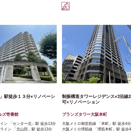
」駅徒歩１３分×リノベーシ
制振構造タワーレジデンス×3沿線
可×リノベーション
ルズ壱番館
ブランズタワー大阪本町
イン
「センター北」駅
徒歩13分
大阪メトロ御堂筋線
「本町」駅
徒歩4分
ライン
「北山田」駅
徒歩13分
大阪メトロ堺筋線
「堺筋本町」駅
徒歩