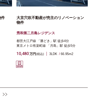
物件
大京穴吹不動産が売主のリノベーション
物件
秀和第二月島レジデンス
都営大江戸線
「勝どき」駅
徒歩4分
東京メトロ有楽町線
「月島」駅
徒歩5分
10,480
万円
3LDK
66.95m
2
(税込)