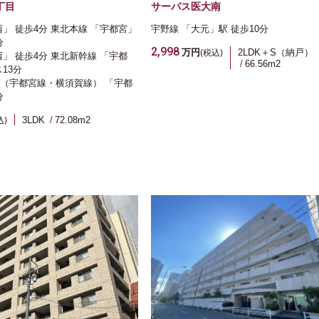
丁目
サーパス医大南
西」 徒歩4分
東北本線
「宇都宮」
宇野線
「大元」駅
徒歩10分
分
2,998
万円
2LDK＋S（納戸）
(税込)
西」 徒歩4分
東北新幹線
「宇都
66.56m
2
13分
（宇都宮線・横須賀線）
「宇都
分
3LDK
72.08m
2
込)