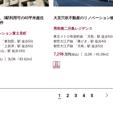
、3駅利用可の83平米超住
大京穴吹不動産のリノベーション
件
秀和第二月島レジデンス
ンション富士見町
東京メトロ有楽町線
「月島」駅
徒歩5分
「東別院」駅
徒歩5分
都営大江戸線
「勝どき」駅
徒歩4分
「上前津」駅
徒歩6分
都営大江戸線
「月島」駅
徒歩5分
金山」駅
徒歩14分
7,298
万円
1LDK
43.29m
2
(税込)
3LDK
83.62m
2
込)
1
2
3
4
5