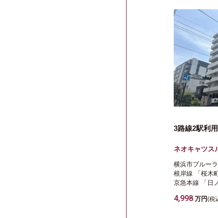
3路線2駅利
ネオキャツス
横浜市ブルーラ
根岸線
「桜木
京急本線
「日
4,998
万円
(税