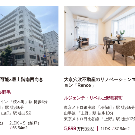
用可能×最上階南西向き
大京穴吹不動産のリノベーション
ョン「Renoα」
ル野毛
ルジェンテ・リベル上野稲荷町
イン
「桜木町」駅
徒歩4分
町」駅
徒歩6分
東京メトロ銀座線
「稲荷町」駅
徒歩6分
ノ出町」駅
徒歩5分
山手線
「上野」駅
徒歩10分
東京メトロ日比谷線
「上野」駅
徒歩12
2LDK＋S（納戸）
込)
56.54m
2
5,898
万円
1LDK
37.94m
2
(税込)