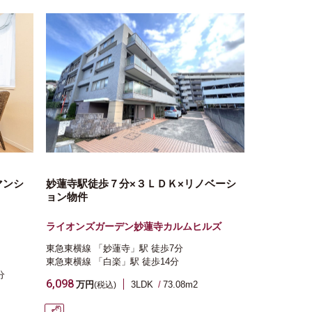
マンシ
妙蓮寺駅徒歩７分×３ＬＤＫ×リノベーシ
ョン物件
ライオンズガーデン妙蓮寺カルムヒルズ
東急東横線
「妙蓮寺」駅
徒歩7分
東急東横線
「白楽」駅
徒歩14分
分
6,098
万円
3LDK
73.08m
2
(税込)