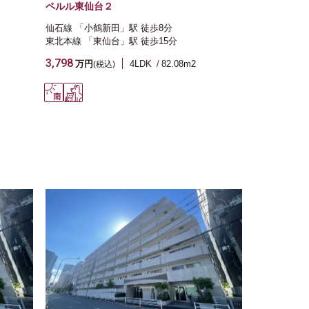
ペルル東仙台２
仙石線
「小鶴新田」駅
徒歩8分
東北本線
「東仙台」駅
徒歩15分
3,798
万円
4LDK
82.08m
2
(税込)