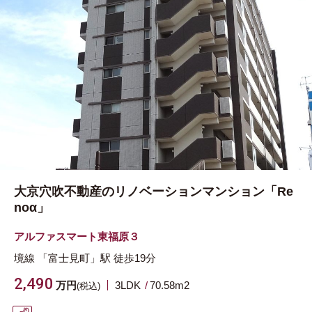
大京穴吹不動産のリノベーションマンション「Re
noα」
アルファスマート東福原３
境線
「富士見町」駅
徒歩19分
2,490
万円
3LDK
70.58m
2
(税込)