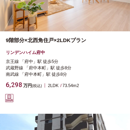
9階部分×北西角住戸×2LDKプラン
リンデンハイム府中
京王線
「府中」駅
徒歩5分
武蔵野線
「府中本町」駅
徒歩8分
南武線
「府中本町」駅
徒歩8分
6,298
万円
2LDK
73.54m
2
(税込)