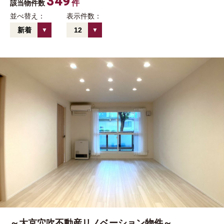
349
件
該当物件数
並べ替え：
表示件数：
新着
12
～大京穴吹不動産リノベーション物件～