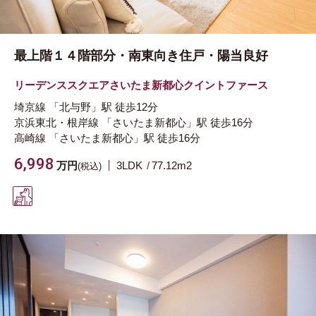
最上階１４階部分・南東向き住戸・陽当良好
リーデンススクエアさいたま新都心クイントファース
埼京線
「北与野」駅
徒歩12分
京浜東北・根岸線
「さいたま新都心」駅
徒歩16分
高崎線
「さいたま新都心」駅
徒歩16分
6,998
万円
3LDK
77.12m
2
(税込)