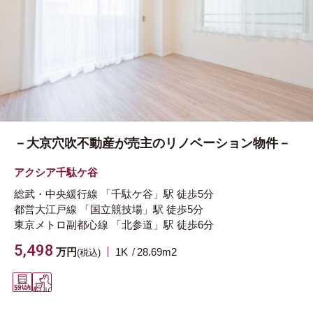
－大京穴吹不動産が売主のリノベーション物件－
アクシア千駄ケ谷
総武・中央緩行線
「千駄ケ谷」駅
徒歩5分
都営大江戸線
「国立競技場」駅
徒歩5分
東京メトロ副都心線
「北参道」駅
徒歩6分
5,498
万円
1K
28.69m
2
(税込)