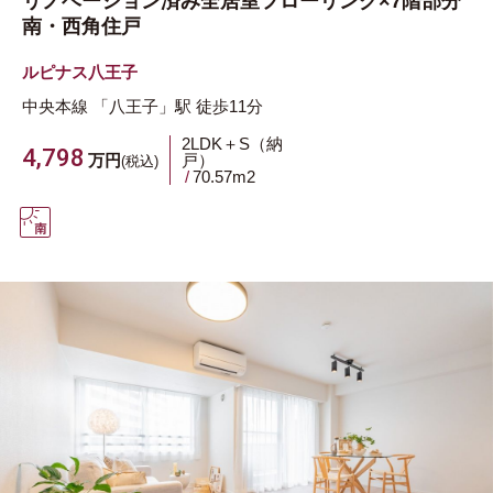
リノベーション済み全居室フローリング×7階部分
南・西角住戸
ルピナス八王子
中央本線
「八王子」駅
徒歩11分
2LDK＋S（納
4,798
万円
戸）
(税込)
70.57m
2