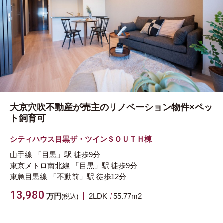
大京穴吹不動産が売主のリノベーション物件×ペッ
ト飼育可
シティハウス目黒ザ・ツインＳＯＵＴＨ棟
山手線
「目黒」駅
徒歩9分
東京メトロ南北線
「目黒」駅
徒歩9分
東急目黒線
「不動前」駅
徒歩12分
13,980
万円
2LDK
55.77m
2
(税込)