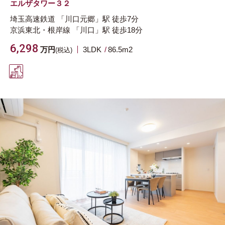
エルザタワー３２
埼玉高速鉄道
「川口元郷」駅
徒歩7分
京浜東北・根岸線
「川口」駅
徒歩18分
6,298
万円
3LDK
86.5m
2
(税込)