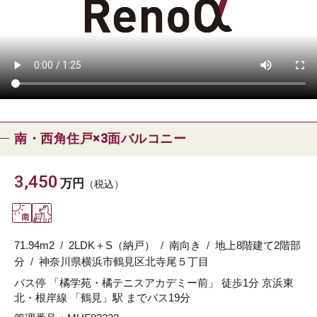
南・西角住戸×3面バルコニー
3,450
万円
（税込）
71.94m
2
2LDK＋S（納戸）
南向き
地上8階建て2階部
分
神奈川県
横浜市鶴見区
北寺尾５丁目
バス停 「橘学苑・橘テニスアカデミー前」 徒歩1分
京浜東
北・根岸線
「鶴見」駅
までバス19分