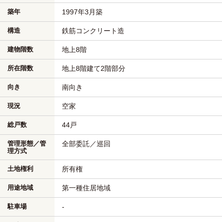
築年
1997年3月築
構造
鉄筋コンクリート造
建物階数
地上8階
所在階数
地上8階建て2階部分
向き
南向き
現況
空家
総戸数
44戸
管理形態／管
全部委託／巡回
理方式
土地権利
所有権
用途地域
第一種住居地域
駐車場
-