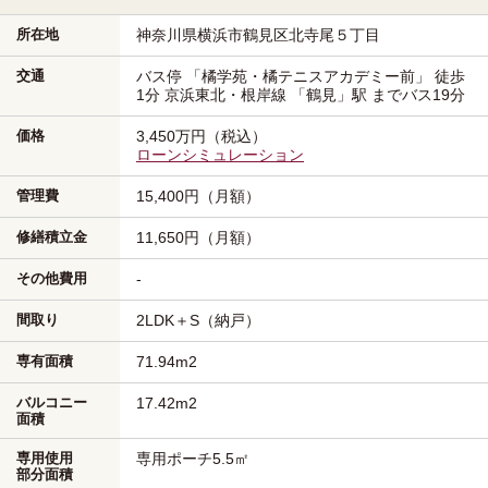
所在地
神奈川県横浜市鶴見区
北寺尾５丁目
交通
バス停 「橘学苑・橘テニスアカデミー前」 徒歩
1分
京浜東北・根岸線
「鶴見」駅
までバス19分
価格
3,450万円（税込）
ローンシミュレーション
管理費
15,400円（月額）
修繕積立金
11,650円（月額）
その他費用
-
間取り
2LDK＋S（納戸）
専有面積
71.94m
2
バルコニー
17.42m
2
面積
専用使用
専用ポーチ5.5㎡
部分面積