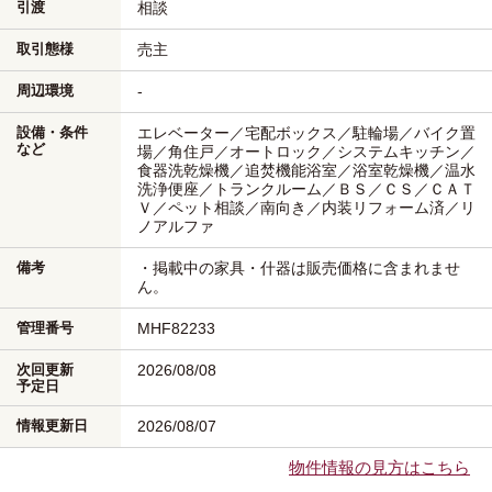
引渡
相談
取引態様
売主
周辺環境
-
設備・条件
エレベーター／宅配ボックス／駐輪場／バイク置
など
場／角住戸／オートロック／システムキッチン／
食器洗乾燥機／追焚機能浴室／浴室乾燥機／温水
洗浄便座／トランクルーム／ＢＳ／ＣＳ／ＣＡＴ
Ｖ／ペット相談／南向き／内装リフォーム済／リ
ノアルファ
備考
・掲載中の家具・什器は販売価格に含まれませ
ん。
管理番号
MHF82233
次回更新
2026/08/08
予定日
情報更新日
2026/08/07
物件情報の見方はこちら