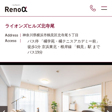
___
ライオンズヒルズ北寺尾
神奈川県
横浜市鶴見区
北寺尾５丁目
Address
Access
バス停 「橘学苑・橘テニスアカデミー前」
徒歩1分
京浜東北・根岸線
「鶴見」駅
まで
バス19分