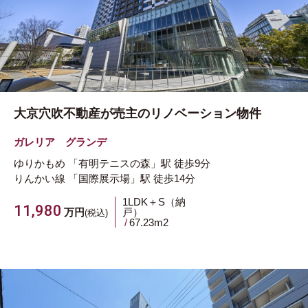
大京穴吹不動産が売主のリノベーション物件
ガレリア グランデ
ゆりかもめ
「有明テニスの森」駅
徒歩9分
りんかい線
「国際展示場」駅
徒歩14分
1LDK＋S（納
11,980
万円
戸）
(税込)
67.23m
2