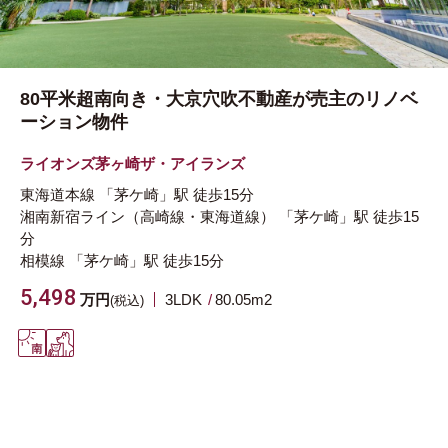
80平米超南向き・大京穴吹不動産が売主のリノベ
ーション物件
ライオンズ茅ヶ崎ザ・アイランズ
東海道本線
「茅ケ崎」駅
徒歩15分
湘南新宿ライン（高崎線・東海道線）
「茅ケ崎」駅
徒歩15
分
相模線
「茅ケ崎」駅
徒歩15分
5,498
万円
3LDK
80.05m
2
(税込)