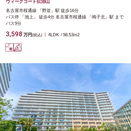
ヴィークコート伝治山
名古屋市桜通線
「野並」駅
徒歩16分
バス停 「池上」 徒歩4分
名古屋市桜通線
「鳴子北」駅
まで
バス9分
3,598
万円
4LDK
98.53m
2
(税込)