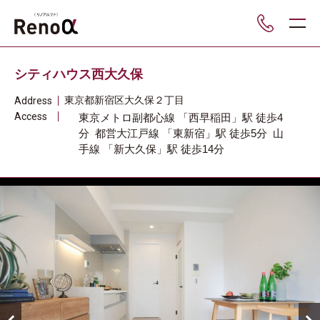
___
シティハウス西大久保
東京都
新宿区
大久保２丁目
Address
Access
東京メトロ副都心線
「西早稲田」駅
徒歩4
分
都営大江戸線
「東新宿」駅
徒歩5分
山
手線
「新大久保」駅
徒歩14分