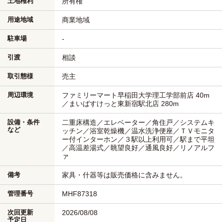
土地権利
所有権
用途地域
商業地域
駐車場
-
引渡
相談
取引態様
売主
周辺環境
ファミリーマート早稲田大学理工学部前店 40m
／まいばすけっと東新宿駅北店 280m
設備・条件
二重床構造／エレベーター／角住戸／システムキ
など
ッチン／浴室乾燥機／温水洗浄便座／ＴＶモニタ
ー付インターホン／３駅以上利用可／駅まで平坦
／高温差湯式／眺望良好／通風良好／リノアルフ
ァ
備考
家具・什器等は販売価格に含みません。
管理番号
MHF87318
次回更新
2026/08/08
予定日