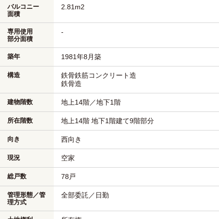
バルコニー
2.81m
2
面積
専用使用
-
部分面積
築年
1981年8月築
構造
鉄骨鉄筋コンクリート造
鉄骨造
建物階数
地上14階／地下1階
所在階数
地上14階 地下1階建て9階部分
向き
西向き
現況
空家
総戸数
78戸
管理形態／管
全部委託／日勤
理方式