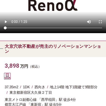
大京穴吹不動産が売主のリノベーションマンショ
ン
3,898
万円
（税込）
37.35m
2
1DK
西向き
地上14階 地下1階建て9階部分
東京都
新宿区
大久保２丁目
東京メトロ副都心線
「西早稲田」駅
徒歩4分
都営大江戸線
「東新宿」駅
徒歩5分