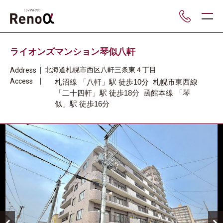
___
ライオンズマンション琴似八軒
北海道
札幌市西区
八軒三条東４丁目
Address
Access
札沼線
「八軒」駅
徒歩10分
札幌市東西線
「二十四軒」駅
徒歩18分
函館本線
「琴
似」駅
徒歩16分