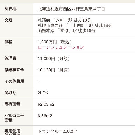
所在地
北海道札幌市西区
八軒三条東４丁目
交通
札沼線
「八軒」駅
徒歩10分
札幌市東西線
「二十四軒」駅
徒歩18分
函館本線
「琴似」駅
徒歩16分
価格
1,698万円（税込）
ローンシミュレーション
管理費
11,000円（月額）
修繕積立金
16,130円（月額）
その他費用
-
間取り
2LDK
専有面積
62.03m
2
バルコニー
6.56m
2
面積
専用使用
トランクルーム0.8㎡