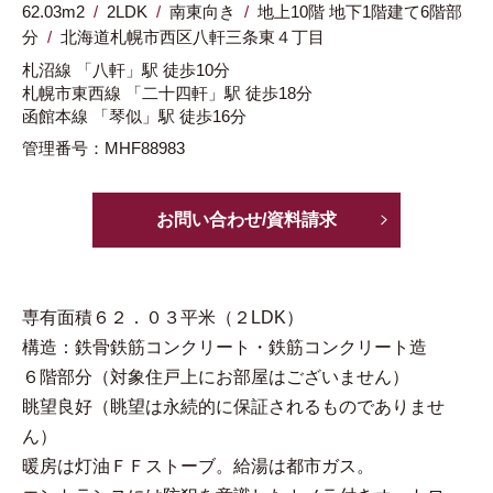
62.03m
2
2LDK
南東向き
地上10階 地下1階建て6階部
分
北海道
札幌市西区
八軒三条東４丁目
札沼線
「八軒」駅
徒歩10分
札幌市東西線
「二十四軒」駅
徒歩18分
函館本線
「琴似」駅
徒歩16分
管理番号：MHF88983
お問い合わせ/資料請求
専有面積６２．０３平米（２LDK）
構造：鉄骨鉄筋コンクリート・鉄筋コンクリート造
６階部分（対象住戸上にお部屋はございません）
眺望良好（眺望は永続的に保証されるものでありませ
ん）
暖房は灯油ＦＦストーブ。給湯は都市ガス。