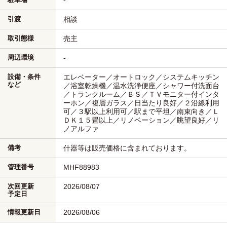
-
引渡
相談
取引態様
売主
周辺環境
-
設備・条件
エレベーター／オートロック／システムキッチン
など
／浴室乾燥機／温水洗浄便座／シャワー付洗面台
／トランクルーム／ＢＳ／ＴＶモニター付インタ
ーホン／複層ガラス／日当たり良好／２沿線利用
可／３駅以上利用可／駅まで平坦／南東向き／Ｌ
ＤＫ１５畳以上／リノベーション／眺望良好／リ
ノアルファ
備考
什器等は販売価格に含まれております。
管理番号
MHF88983
次回更新
2026/08/07
予定日
情報更新日
2026/08/06