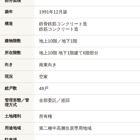
部分面積
築年
1991年12月築
構造
鉄骨鉄筋コンクリート造
鉄筋コンクリート造
建物階数
地上10階／地下1階
所在階数
地上10階 地下1階建て6階部分
向き
南東向き
現況
空家
総戸数
48戸
管理形態／管
全部委託／巡回
理方式
土地権利
所有権
用途地域
第二種中高層住居専用地域
駐車場