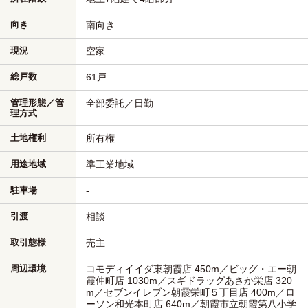
向き
南向き
現況
空家
総戸数
61戸
管理形態／管
全部委託／日勤
理方式
土地権利
所有権
用途地域
準工業地域
駐車場
-
引渡
相談
取引態様
売主
周辺環境
コモディイイダ東朝霞店 450m／ビッグ・エー朝
霞仲町店 1030m／スギドラッグあさか栄店 320
m／セブンイレブン朝霞栄町５丁目店 400m／ロ
ーソン和光本町店 640m／朝霞市立朝霞第八小学