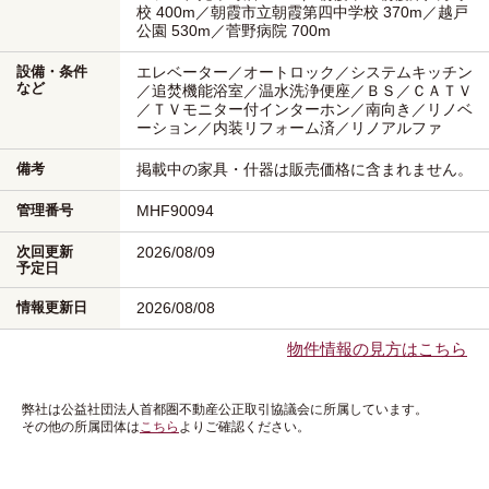
校 400m／朝霞市立朝霞第四中学校 370m／越戸
公園 530m／菅野病院 700m
設備・条件
エレベーター／オートロック／システムキッチン
など
／追焚機能浴室／温水洗浄便座／ＢＳ／ＣＡＴＶ
／ＴＶモニター付インターホン／南向き／リノベ
ーション／内装リフォーム済／リノアルファ
備考
掲載中の家具・什器は販売価格に含まれません。
管理番号
MHF90094
次回更新
2026/08/09
予定日
情報更新日
2026/08/08
物件情報の見方はこちら
弊社は公益社団法人首都圏不動産公正取引協議会に所属しています。
その他の所属団体は
こちら
よりご確認ください。