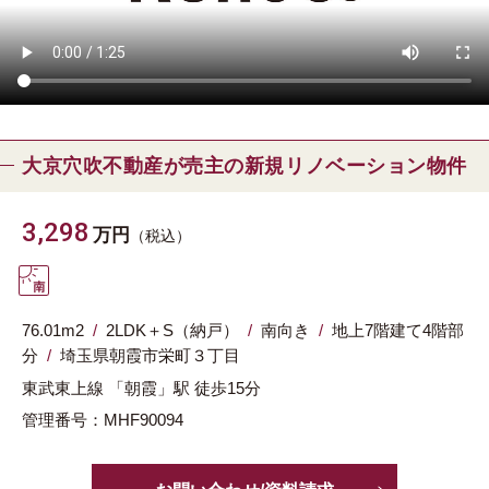
大京穴吹不動産が売主の新規リノベーション物件
3,298
万円
（税込）
76.01m
2
2LDK＋S（納戸）
南向き
地上7階建て4階部
分
埼玉県
朝霞市
栄町３丁目
東武東上線
「朝霞」駅
徒歩15分
管理番号：MHF90094