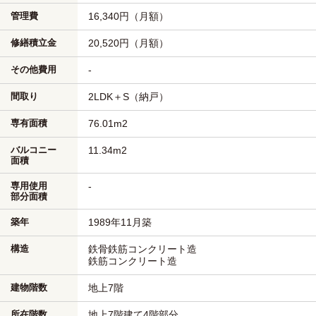
管理費
16,340円（月額）
修繕積立金
20,520円（月額）
その他費用
-
間取り
2LDK＋S（納戸）
専有面積
76.01m
2
バルコニー
11.34m
2
面積
専用使用
-
部分面積
築年
1989年11月築
構造
鉄骨鉄筋コンクリート造
鉄筋コンクリート造
建物階数
地上7階
所在階数
地上7階建て4階部分