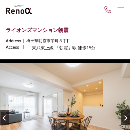
___
ライオンズマンション朝霞
埼玉県
朝霞市
栄町３丁目
Address
Access
東武東上線
「朝霞」駅
徒歩15分