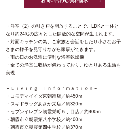
お問い合わせ/資料請求
・洋室（2）の引き戸を開放することで、LDKと一体と
なり約24帖の広々とした開放的な空間が生まれます。
・対面キッチンの為、ご家族と会話をしたり小さなお子
さまの様子を見守りながら家事ができます。
・雨の日のお洗濯に便利な浴室乾燥機
・全ての洋室に収納が備わっており、ゆとりある生活を
実現
－Ｌｉｖｉｎｇ Ｉｎｆｏｒｍａｔｉｏｎ－
・コモディイイダ東朝霞店／約450ｍ
・スギドラッグあさか栄店／約320ｍ
・セブンイレブン朝霞栄町５丁目店／約400ｍ
・朝霞市立朝霞第八小学校／約400ｍ
・朝霞市立朝霞第四中学校／約370ｍ