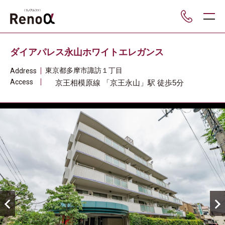
___
ダイアパレス永山ホワイトエレガンス
東京都
多摩市
諏訪１丁目
Address
Access
京王相模原線
「京王永山」駅
徒歩5分