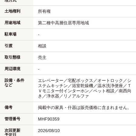
理方式
土地権利
所有権
用途地域
第二種中高層住居専用地域
駐車場
-
引渡
相談
取引態様
売主
周辺環境
-
設備・条件
エレベーター／宅配ボックス／オートロック／シ
など
ステムキッチン／浴室乾燥機／温水洗浄便座／Ｔ
Ｖモニター付インターホン／ペット相談／南西向
き／浄水器／リノアルファ
備考
掲載中の家具・什器は販売価格に含まれません。
管理番号
MHF90359
次回更新
2026/08/10
予定日