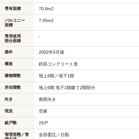
専有面積
70.8m
2
バルコニー
7.05m
2
面積
専用使用
-
部分面積
築年
2002年5月築
構造
鉄筋コンクリート造
建物階数
地上6階／地下1階
所在階数
地上6階 地下1階建て2階部分
向き
南西向き
現況
空家
総戸数
29戸
管理形態／管
全部委託／日勤