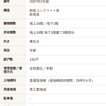
築年
2007年3月築
構造
鉄筋コンクリート造
鉄骨造
建物階数
地上16階／地下1階
所在階数
地上16階 地下1階建て9階部分
向き
東向き
現況
空家
総戸数
192戸
管理形態／管
全部委託／常勤
理方式
土地権利
普通賃借権（借地権残存期間：29年0カ月）
用途地域
準工業地域
駐車場
-