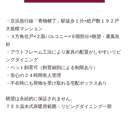
・京浜急行線「青物横丁」駅徒歩１分×総戸数１９２戸
大規模マンション
・３方角住戸×２面バルコニー×９階部分×眺望・通風良
好
・アウトフレーム工法により家具の配置がしやすいリビ
ングダイニング
・ペット飼育可（飼育細則による制限あり）
・安心の２４時間有人管理
・不在時にも荷物を受け取れる宅配ボックスあり
眺望は永続的に保証されません。
ＴＥＳ温水式床暖房範囲：リビングダイニング一部