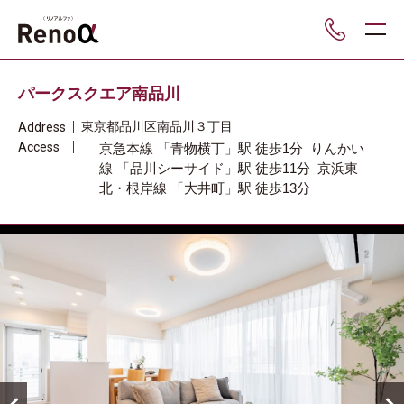
___
パークスクエア南品川
東京都
品川区
南品川３丁目
Address
Access
京急本線
「青物横丁」駅
徒歩1分
りんかい
線
「品川シーサイド」駅
徒歩11分
京浜東
北・根岸線
「大井町」駅
徒歩13分