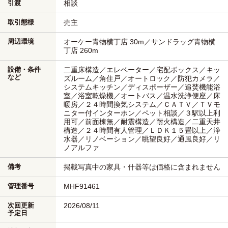
引渡
相談
取引態様
売主
周辺環境
オーケー青物横丁店 30m／サンドラッグ青物横
丁店 260m
設備・条件
二重床構造／エレベーター／宅配ボックス／キッ
など
ズルーム／角住戸／オートロック／防犯カメラ／
システムキッチン／ディスポーザー／追焚機能浴
室／浴室乾燥機／オートバス／温水洗浄便座／床
暖房／２４時間換気システム／ＣＡＴＶ／ＴＶモ
ニター付インターホン／ペット相談／３駅以上利
用可／前面棟無／耐震構造／耐火構造／二重天井
構造／２４時間有人管理／ＬＤＫ１５畳以上／浄
水器／リノベーション／眺望良好／通風良好／リ
ノアルファ
備考
掲載写真中の家具・什器等は価格に含まれません
管理番号
MHF91461
次回更新
2026/08/11
予定日