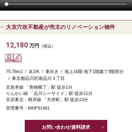
大京穴吹不動産が売主のリノベーション物件
12,180
万円
（税込）
75.78m
2
3LDK
東向き
地上16階 地下1階建て9階部分
東京都
品川区
南品川３丁目
京急本線
「青物横丁」駅
徒歩1分
りんかい線
「品川シーサイド」駅
徒歩11分
京浜東北・根岸線
「大井町」駅
徒歩13分
管理番号：MHF91461
お問い合わせ/資料請求