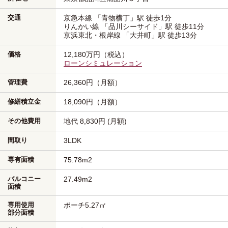
交通
京急本線
「青物横丁」駅
徒歩1分
りんかい線
「品川シーサイド」駅
徒歩11分
京浜東北・根岸線
「大井町」駅
徒歩13分
価格
12,180万円（税込）
ローンシミュレーション
管理費
26,360円（月額）
修繕積立金
18,090円（月額）
その他費用
地代 8,830円 (月額)
間取り
3LDK
専有面積
75.78m
2
バルコニー
27.49m
2
面積
専用使用
ポーチ5.27㎡
部分面積