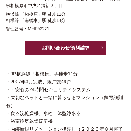
県
相模原市中央区
清新２丁目
横浜線
「相模原」駅
徒歩11分
相模線
「南橋本」駅
徒歩14分
管理番号：MHF92221
お問い合わせ/資料請求
・JR横浜線「相模原」駅徒歩11分
・2007年3月完成、総戸数49戸
・・安心の24時間セキュリティシステム
・大切なペットと一緒に暮らせるマンション（飼育細則
有）
・食器洗乾燥機、水栓一体型浄水器
・浴室換気乾燥暖房機
・内装新規リノベーション後渡し（２０２６年８月完了