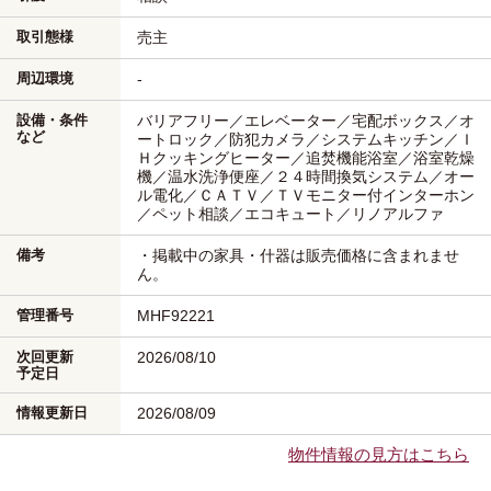
取引態様
売主
周辺環境
-
設備・条件
バリアフリー／エレベーター／宅配ボックス／オ
など
ートロック／防犯カメラ／システムキッチン／Ｉ
Ｈクッキングヒーター／追焚機能浴室／浴室乾燥
機／温水洗浄便座／２４時間換気システム／オー
ル電化／ＣＡＴＶ／ＴＶモニター付インターホン
／ペット相談／エコキュート／リノアルファ
備考
・掲載中の家具・什器は販売価格に含まれませ
ん。
管理番号
MHF92221
次回更新
2026/08/10
予定日
情報更新日
2026/08/09
物件情報の見方はこちら