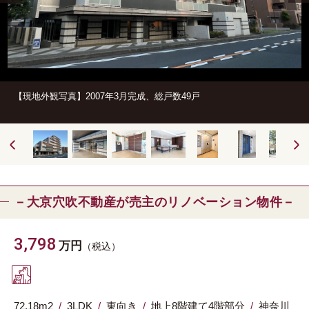
【現地外観写真】2007年3月完成、総戸数49戸
－大京穴吹不動産が売主のリノベーション物件－
3,798
万円
（税込）
72.18m
2
3LDK
東向き
地上8階建て4階部分
神奈川