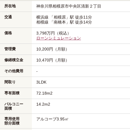
所在地
神奈川県相模原市中央区
清新２丁目
交通
横浜線
「相模原」駅
徒歩11分
相模線
「南橋本」駅
徒歩14分
価格
3,798万円（税込）
ローンシミュレーション
管理費
10,200円（月額）
修繕積立金
10,470円（月額）
その他費用
-
間取り
3LDK
専有面積
72.18m
2
バルコニー
14.2m
2
面積
専用使用
アルコーブ3.95㎡
部分面積