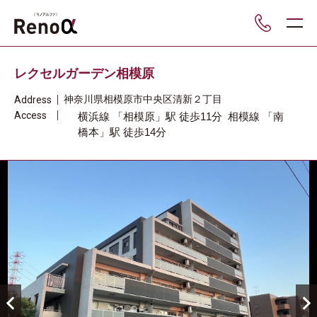
___
レクセルガーデン相模原
神奈川県
相模原市中央区
清新２丁目
Address
Access
横浜線
「相模原」駅
徒歩11分
相模線
「南
橋本」駅
徒歩14分