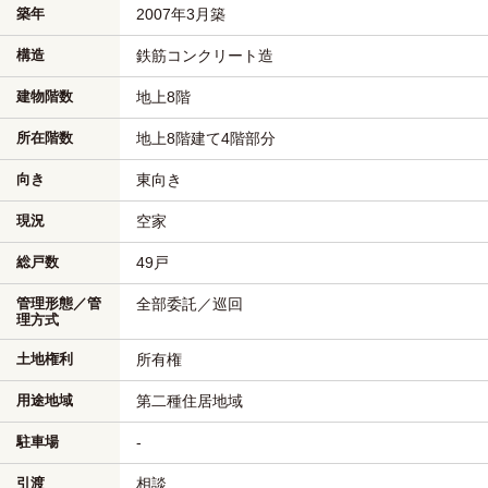
築年
2007年3月築
構造
鉄筋コンクリート造
建物階数
地上8階
所在階数
地上8階建て4階部分
向き
東向き
現況
空家
総戸数
49戸
管理形態／管
全部委託／巡回
理方式
土地権利
所有権
用途地域
第二種住居地域
駐車場
-
引渡
相談