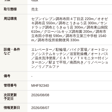
取引態様
売主
周辺環境
セブンイレブン調布布田４丁目店 220m／オオゼ
キ調布店 550m／調布とうきゅう店 300m／サン
ドラッグ調布とうきゅう店 300m／調布東山病院
610m／グローバルキッズ調布園 200m／調布市
立布田小学校 590m／調布市立第三中学校 1540
m／調布市役所前郵便局 330m
設備・条件
エレベーター／駐輪場／バイク置場／オートロッ
など
ク／システムキッチン／浴室乾燥機／オートバス
／温水洗浄便座／ＣＡＴＶ／ＴＶモニター付イン
ターホン／駅まで平坦／南西向き／リノベーショ
ン／リノアルファ
備考
-
管理番号
MHF92340
次回更新
2026/08/08
予定日
情報更新日
2026/08/07