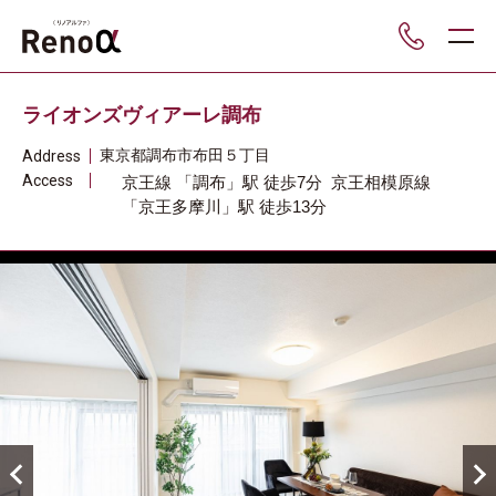
___
ライオンズヴィアーレ調布
東京都
調布市
布田５丁目
Address
Access
京王線
「調布」駅
徒歩7分
京王相模原線
「京王多摩川」駅
徒歩13分