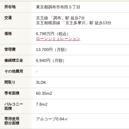
所在地
東京都調布市
布田５丁目
交通
京王線
「調布」駅
徒歩7分
京王相模原線
「京王多摩川」駅
徒歩13分
価格
6,798万円（税込）
ローンシミュレーション
管理費
13,700円（月額）
修繕積立金
6,940円（月額）
その他費用
-
間取り
3LDK
専有面積
60.35m
2
バルコニー
7.8m
2
面積
専用使用
アルコーブ0.84㎡
部分面積