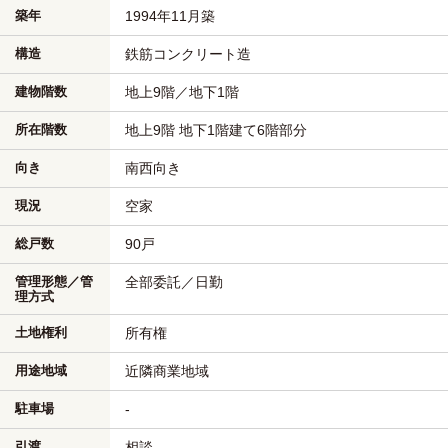
築年
1994年11月築
構造
鉄筋コンクリート造
建物階数
地上9階／地下1階
所在階数
地上9階 地下1階建て6階部分
向き
南西向き
現況
空家
総戸数
90戸
管理形態／管
全部委託／日勤
理方式
土地権利
所有権
用途地域
近隣商業地域
駐車場
-
引渡
相談