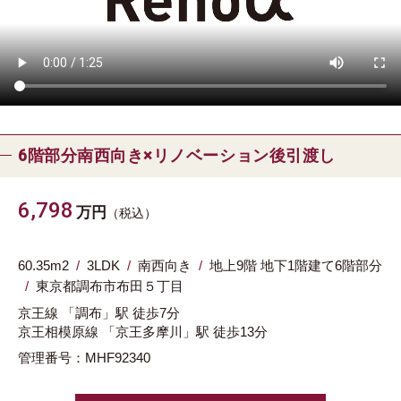
6階部分南西向き×リノベーション後引渡し
6,798
万円
（税込）
60.35m
2
3LDK
南西向き
地上9階 地下1階建て6階部分
東京都
調布市
布田５丁目
京王線
「調布」駅
徒歩7分
京王相模原線
「京王多摩川」駅
徒歩13分
管理番号：MHF92340