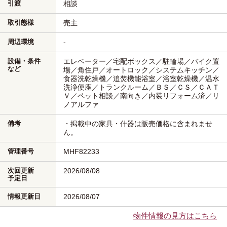
引渡
相談
取引態様
売主
周辺環境
-
設備・条件
エレベーター／宅配ボックス／駐輪場／バイク置
など
場／角住戸／オートロック／システムキッチン／
食器洗乾燥機／追焚機能浴室／浴室乾燥機／温水
洗浄便座／トランクルーム／ＢＳ／ＣＳ／ＣＡＴ
Ｖ／ペット相談／南向き／内装リフォーム済／リ
ノアルファ
備考
・掲載中の家具・什器は販売価格に含まれませ
ん。
管理番号
MHF82233
次回更新
2026/08/08
予定日
情報更新日
2026/08/07
物件情報の見方はこちら