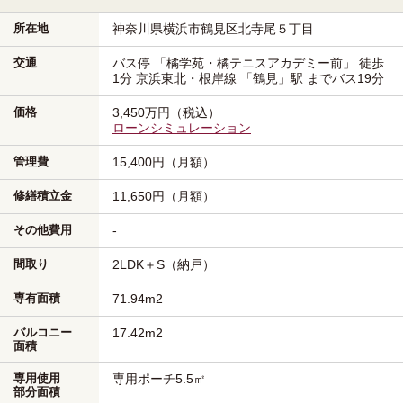
所在地
神奈川県横浜市鶴見区
北寺尾５丁目
交通
バス停 「橘学苑・橘テニスアカデミー前」 徒歩
1分
京浜東北・根岸線
「鶴見」駅
までバス19分
価格
3,450万円（税込）
ローンシミュレーション
管理費
15,400円（月額）
修繕積立金
11,650円（月額）
その他費用
-
間取り
2LDK＋S（納戸）
専有面積
71.94m
2
バルコニー
17.42m
2
面積
専用使用
専用ポーチ5.5㎡
部分面積