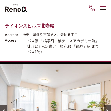
___
ライオンズヒルズ北寺尾
神奈川県
横浜市鶴見区
北寺尾５丁目
Address
Access
バス停 「橘学苑・橘テニスアカデミー前」
徒歩1分
京浜東北・根岸線
「鶴見」駅
まで
バス19分