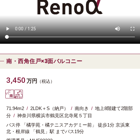
南・西角住戸×3面バルコニー
3,450
万円
（税込）
71.94m
2
2LDK＋S（納戸）
南向き
地上8階建て2階部
分
神奈川県
横浜市鶴見区
北寺尾５丁目
バス停 「橘学苑・橘テニスアカデミー前」 徒歩1分
京浜東
北・根岸線
「鶴見」駅
までバス19分