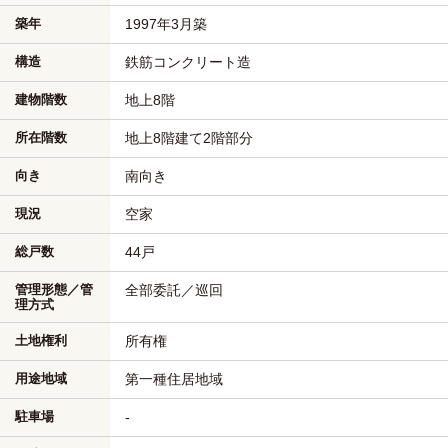
築年
1997年3月築
構造
鉄筋コンクリート造
建物階数
地上8階
所在階数
地上8階建て2階部分
向き
南向き
現況
空家
総戸数
44戸
管理形態／管
全部委託／巡回
理方式
土地権利
所有権
用途地域
第一種住居地域
駐車場
-