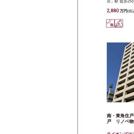
宮」駅
徒歩25
2,880
万円
(税
南・東角住戸
戸 リノベ物