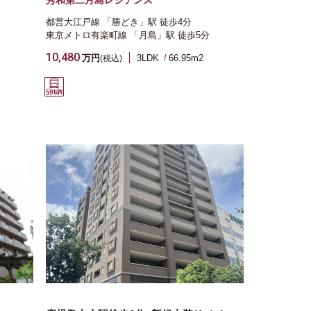
秀和第二月島レジデンス
都営大江戸線
「勝どき」駅
徒歩4分
東京メトロ有楽町線
「月島」駅
徒歩5分
10,480
万円
3LDK
66.95m
2
(税込)