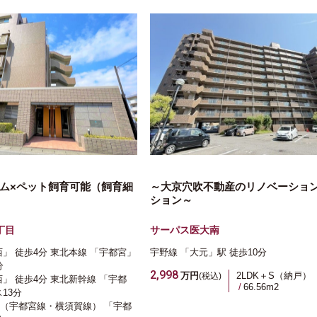
ム×ペット飼育可能（飼育細
～大京穴吹不動産のリノベーショ
ション～
丁目
サーパス医大南
西」 徒歩4分
東北本線
「宇都宮」
宇野線
「大元」駅
徒歩10分
分
2,998
万円
2LDK＋S（納戸）
(税込)
西」 徒歩4分
東北新幹線
「宇都
66.56m
2
13分
（宇都宮線・横須賀線）
「宇都