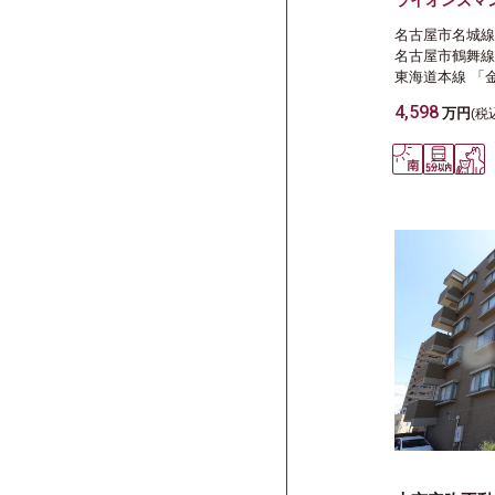
ライオンズマ
名古屋市名城線
名古屋市鶴舞線
東海道本線
「
4,598
万円
(税