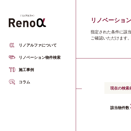
___
リノベーショ
指定された条件に該
ご確認いただけます
仕入れ品質
リノアルファについて
エリアから探す
リノベーション物件検索
プランニング品質
施工事例
マップから探す
施工品質
コラム
現在の検索
キーワードから探す
アフターサービス品質
該当物件数