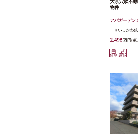
大京穴吹不動
物件
アパガーデン
ＩＲいしかわ鉄
2,498
万円
(税