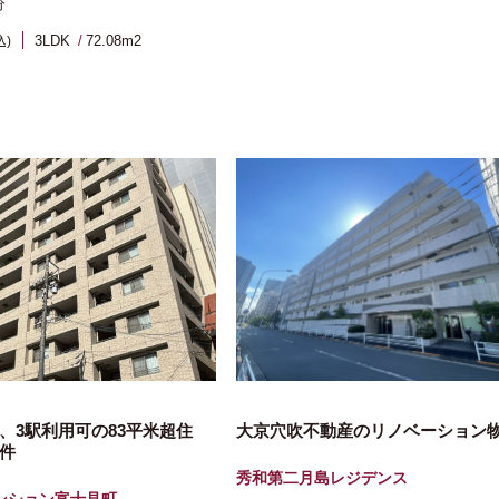
分
3LDK
72.08m
2
込)
、3駅利用可の83平米超住
大京穴吹不動産のリノベーション
件
秀和第二月島レジデンス