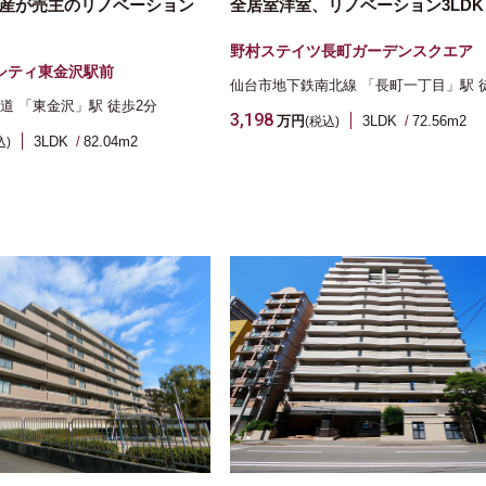
産が売主のリノベーション
全居室洋室、リノベーション3LDK
野村ステイツ長町ガーデンスクエア
シティ東金沢駅前
仙台市地下鉄南北線
「長町一丁目」駅
道
「東金沢」駅
徒歩2分
3,198
万円
3LDK
72.56m
2
(税込)
3LDK
82.04m
2
込)