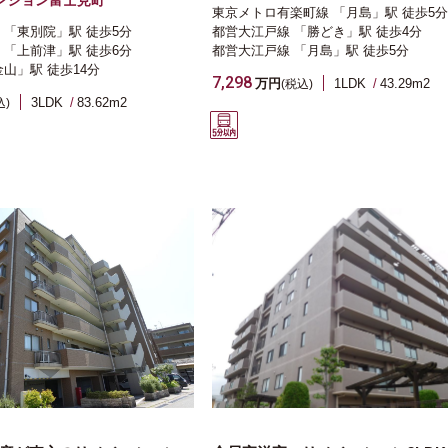
ンション富士見町
東京メトロ有楽町線
「月島」駅
徒歩5分
「東別院」駅
徒歩5分
都営大江戸線
「勝どき」駅
徒歩4分
「上前津」駅
徒歩6分
都営大江戸線
「月島」駅
徒歩5分
金山」駅
徒歩14分
7,298
万円
1LDK
43.29m
2
(税込)
3LDK
83.62m
2
込)