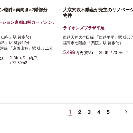
ン物件×南向き×7階部分
大京穴吹不動産が売主のリノベー
物件
ンション京都山科ガーデンシテ
ライオンズプラザ平尾
「山科」駅
徒歩8分
西鉄天神大牟田線
「西鉄平尾」駅
徒歩
山科」駅
徒歩12分
福岡市七隈線
「薬院」駅
徒歩9分
津線
「京阪山科」駅
徒歩11分
5,498
万円
3LDK
73.76m
2
(税込)
2LDK＋S（納戸）
込)
72.59m
2
1
2
3
4
5