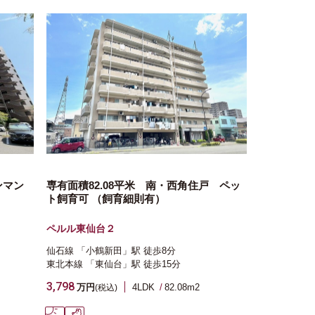
ンマン
専有面積82.08平米 南・西角住戸 ペッ
ト飼育可 （飼育細則有）
ペルル東仙台２
仙石線
「小鶴新田」駅
徒歩8分
東北本線
「東仙台」駅
徒歩15分
3,798
万円
4LDK
82.08m
2
(税込)