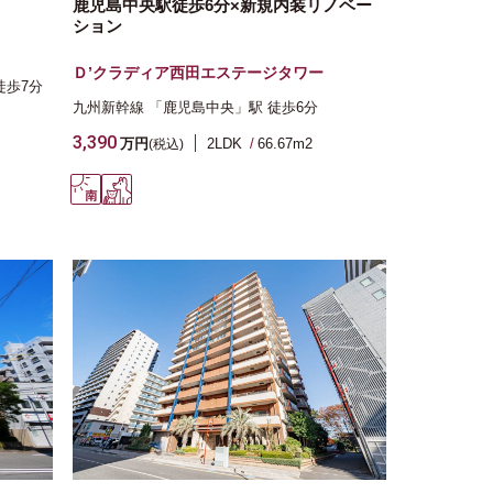
鹿児島中央駅徒歩6分×新規内装リノベー
ション
Ｄ’クラディア西田エステージタワー
徒歩7分
九州新幹線
「鹿児島中央」駅
徒歩6分
3,390
万円
2LDK
66.67m
2
(税込)