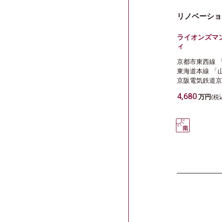
リノベーショ
ライオンズマ
ィ
京都市東西線
東海道本線
「
京阪電気鉄道京
4,680
万円
(税