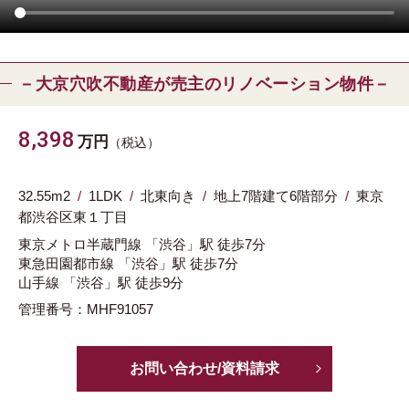
－大京穴吹不動産が売主のリノベーション物件－
8,398
万円
（税込）
32.55m
2
1LDK
北東向き
地上7階建て6階部分
東京
都
渋谷区
東１丁目
東京メトロ半蔵門線
「渋谷」駅
徒歩7分
東急田園都市線
「渋谷」駅
徒歩7分
山手線
「渋谷」駅
徒歩9分
管理番号：MHF91057
お問い合わせ/資料請求