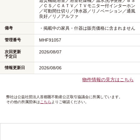
追焚機能浴室／浴室乾燥機／温水洗浄便座／ＢＳ
／ＣＳ／ＣＡＴＶ／ＴＶモニター付インターホン
／可動間仕切り／浄水器／リノベーション／通風
良好／リノアルファ
備考
・掲載中の家具・什器は販売価格に含まれません
管理番号
MHF91057
次回更新
2026/08/07
予定日
情報更新日
2026/08/06
物件情報の見方はこちら
弊社は公益社団法人首都圏不動産公正取引協議会に所属しています。
その他の所属団体は
こちら
よりご確認ください。