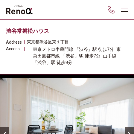
___
渋谷常磐松ハウス
東京都
渋谷区
東１丁目
Address
Access
東京メトロ半蔵門線
「渋谷」駅
徒歩7分
東
急田園都市線
「渋谷」駅
徒歩7分
山手線
「渋谷」駅
徒歩9分