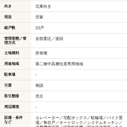
向き
北東向き
現況
空家
総戸数
23戸
管理形態／管
全部委託／巡回
理方式
土地権利
所有権
用途地域
第二種中高層住居専用地域
駐車場
-
引渡
相談
取引態様
売主
周辺環境
-
設備・条件
エレベーター／宅配ボックス／駐輪場／バイク置
など
場／角住戸／オートロック／システムキッチン／