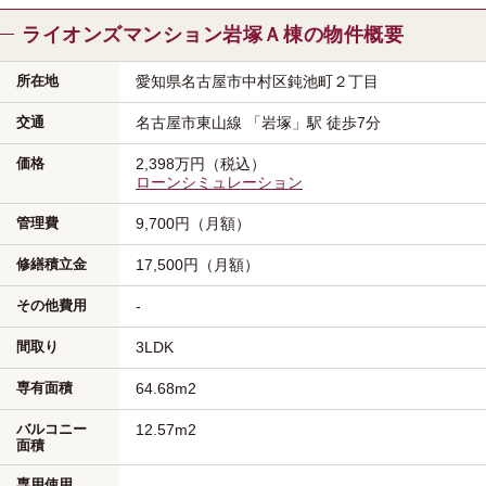
ライオンズマンション岩塚Ａ棟の物件概要
所在地
愛知県名古屋市中村区
鈍池町２丁目
交通
名古屋市東山線
「岩塚」駅
徒歩7分
価格
2,398万円（税込）
ローンシミュレーション
管理費
9,700円（月額）
修繕積立金
17,500円（月額）
その他費用
-
間取り
3LDK
専有面積
64.68m
2
バルコニー
12.57m
2
面積
専用使用
-