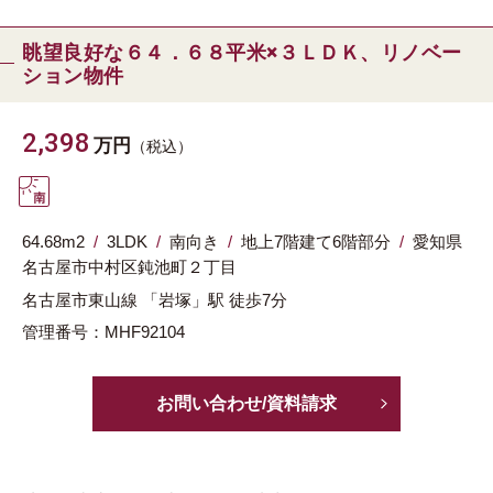
眺望良好な６４．６８平米×３ＬＤＫ、リノベー
ション物件
2,398
万円
（税込）
64.68m
2
3LDK
南向き
地上7階建て6階部分
愛知県
名古屋市中村区
鈍池町２丁目
名古屋市東山線
「岩塚」駅
徒歩7分
管理番号：MHF92104
お問い合わせ/資料請求