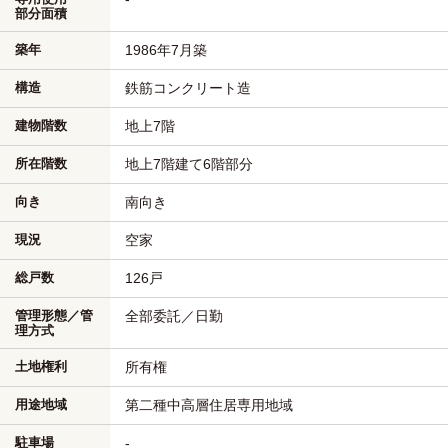
部分面積
築年
1986年7月築
構造
鉄筋コンクリート造
建物階数
地上7階
所在階数
地上7階建て6階部分
向き
南向き
現況
空家
総戸数
126戸
管理形態／管
全部委託／日勤
理方式
土地権利
所有権
用途地域
第二種中高層住居専用地域
駐車場
-