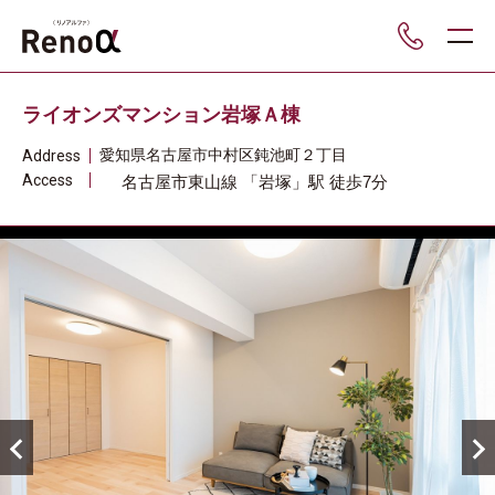
___
ライオンズマンション岩塚Ａ棟
愛知県
名古屋市中村区
鈍池町２丁目
Address
Access
名古屋市東山線
「岩塚」駅
徒歩7分