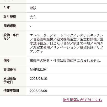
引渡
相談
取引態様
売主
周辺環境
-
設備・条件
エレベーター／オートロック／システムキッチン
など
／食器洗乾燥機／追焚機能浴室／浴室乾燥機／温
水洗浄便座／日当たり良好／駅まで平坦／南向き
／浴室未使用／リノベーション／眺望良好／リノ
アルファ
備考
掲載中の家具・什器は販売価格に含まれません。
管理番号
MHF92104
次回更新
2026/08/10
予定日
情報更新日
2026/08/09
物件情報の見方はこちら