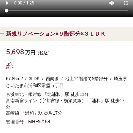
新規リノベーション×９階部分×３ＬＤＫ
5,698
万円
（税込）
67.85m
2
3LDK
西向き
地上14階建て9階部分
埼玉県
さいたま市浦和区
常盤５丁目
京浜東北・根岸線
「北浦和」駅
徒歩11分
湘南新宿ライン（宇都宮線・横須賀線）
「浦和」駅
徒歩17
分
高崎線
「浦和」駅
徒歩17分
管理番号：MHF92159