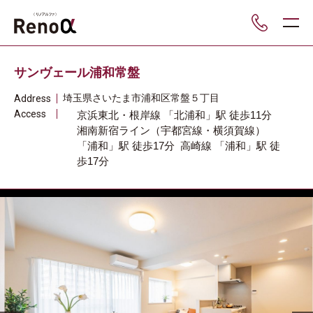
___
サンヴェール浦和常盤
埼玉県
さいたま市浦和区
常盤５丁目
Address
Access
京浜東北・根岸線
「北浦和」駅
徒歩11分
湘南新宿ライン（宇都宮線・横須賀線）
「浦和」駅
徒歩17分
高崎線
「浦和」駅
徒
歩17分