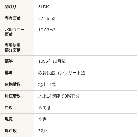
間取り
3LDK
専有面積
67.85m
2
バルコニー
10.03m
2
面積
専用使用
-
部分面積
築年
1995年10月築
構造
鉄骨鉄筋コンクリート造
建物階数
地上14階
所在階数
地上14階建て9階部分
向き
西向き
現況
空家
総戸数
72戸