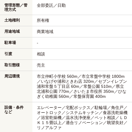
管理形態／管
全部委託／日勤
理方式
土地権利
所有権
用途地域
商業地域
駐車場
-
引渡
相談
取引態様
売主
周辺環境
市立仲町小学校 560m／市立常盤中学校 1800m
／いなげや浦和ときわ店 320m／セブンイレブン
浦和常盤５丁目店 60m／常盤公園 510m／県立
北浦和公園 770m／さいたま市役所 350m／ひな
ぎく幼稚園 560m／常盤保育園 400m
設備・条件
エレベーター／宅配ボックス／駐輪場／角住戸／
など
オートロック／システムキッチン／食器洗乾燥機
／浴室乾燥機／温水洗浄便座／ペット相談／ＬＤ
Ｋ１５畳以上／適合リノベーション／眺望良好／
リノアルファ