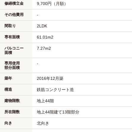
修繕積立金
9,700円（月額）
その他費用
-
間取り
2LDK
専有面積
61.01m
2
バルコニー
7.27m
2
面積
専用使用
-
部分面積
築年
2016年12月築
構造
鉄筋コンクリート造
建物階数
地上44階
所在階数
地上44階建て13階部分
向き
北向き