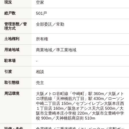
現況
空家
総戸数
501戸
管理形態／管
全部委託／常勤
理方式
土地権利
所有権
用途地域
商業地域／準工業地域
駐車場
-
引渡
相談
取引態様
売主
周辺環境
大阪メトロ谷町線「中崎町」駅 360m／大阪メト
ロ堺筋線「天神橋筋六丁目」駅 430m／ローソン
中崎二丁目店 150m／セブンイレブン大阪本庄西
１丁目店 160m／阪急オアシス天六店 500m／大
阪市立豊崎本庄小学校 220m／大阪市立豊崎中学
校 900m／天神橋筋商店街 510m
設備・条件