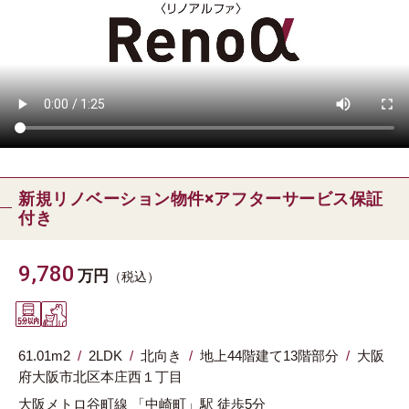
新規リノベーション物件×アフターサービス保証
付き
9,780
万円
（税込）
61.01m
2
2LDK
北向き
地上44階建て13階部分
大阪
府
大阪市北区
本庄西１丁目
大阪メトロ谷町線
「中崎町」駅
徒歩5分