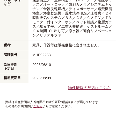
免震構造／二重床構造／エレベーター／宅配ボッ
など
クス／オートロック／防犯カメラ／システムキッ
チン／食器洗乾燥機／ディスポーザー／追焚機能
浴室／浴室乾燥機／温水洗浄便座／床暖房／２４
時間換気システム／ＢＳ／ＣＳ／ＣＡＴＶ／ＴＶ
モニター付インターホン／ペット相談／複層ガラ
ス／駅まで平坦／二重天井構造／ゲストルーム／
２４時間ゴミ出し可／浄水器／適合リノベーショ
ン／リノアルファ
備考
家具、什器等は販売価格に含まれません。
管理番号
MHF92253
次回更新
2026/08/10
予定日
情報更新日
2026/08/09
物件情報の見方はこちら
弊社は公益社団法人首都圏不動産公正取引協議会に所属しています。
その他の所属団体は
こちら
よりご確認ください。