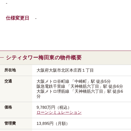
-
仕様変更日
-
シティタワー梅田東の物件概要
所在地
大阪府大阪市北区
本庄西１丁目
交通
大阪メトロ谷町線
「中崎町」駅
徒歩5分
阪急電鉄千里線
「天神橋筋六丁目」駅
徒歩6分
大阪メトロ堺筋線
「天神橋筋六丁目」駅
徒歩6
分
価格
9,780万円（税込）
ローンシミュレーション
管理費
13,895円（月額）