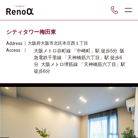
___
シティタワー梅田東
大阪府
大阪市北区
本庄西１丁目
Address
Access
大阪メトロ谷町線
「中崎町」駅
徒歩5分
阪
急電鉄千里線
「天神橋筋六丁目」駅
徒歩6
分
大阪メトロ堺筋線
「天神橋筋六丁目」駅
徒歩6分