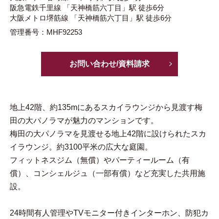
阪急電鉄千里線
「天神橋筋六丁目」駅
徒歩6分
大阪メトロ堺筋線
「天神橋筋六丁目」駅
徒歩6分
管理番号：MHF92253
お問い合わせ/資料請求
地上42階、約135mにあるスカイラウンジから見渡す梅
田の大パノラマが魅力のマンションです。
梅田の大パノラマを見渡せる地上42階に設けられたスカ
イラウンジ。約3100平米の広大な庭園。
フィットネスジム（無償）やパーティールーム（有
償）、コンシェルジュ（一部有償）など充実した共用施
設。
24時間有人管理やTVモニター付きインターホン、防犯カ