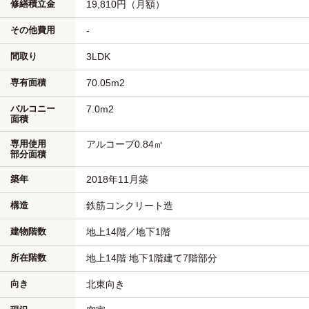
修繕積立金
19,810円（月額）
その他費用
-
間取り
3LDK
専有面積
70.05m
2
バルコニー
7.0m
2
面積
専用使用
アルコーブ0.84㎡
部分面積
築年
2018年11月築
構造
鉄筋コンクリート造
建物階数
地上14階／地下1階
所在階数
地上14階 地下1階建て7階部分
向き
北東向き