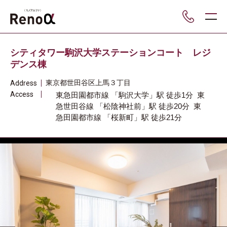
___
シティタワー駒沢大学ステーションコート レジ
デンス棟
東京都
世田谷区
上馬３丁目
Address
Access
東急田園都市線
「駒沢大学」駅
徒歩1分
東
急世田谷線
「松陰神社前」駅
徒歩20分
東
急田園都市線
「桜新町」駅
徒歩21分