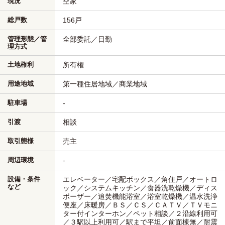
現況
空家
総戸数
156戸
管理形態／管
全部委託／日勤
理方式
土地権利
所有権
用途地域
第一種住居地域／商業地域
駐車場
-
引渡
相談
取引態様
売主
周辺環境
-
設備・条件
エレベーター／宅配ボックス／角住戸／オートロ
など
ック／システムキッチン／食器洗乾燥機／ディス
ポーザー／追焚機能浴室／浴室乾燥機／温水洗浄
便座／床暖房／ＢＳ／ＣＳ／ＣＡＴＶ／ＴＶモニ
ター付インターホン／ペット相談／２沿線利用可
／３駅以上利用可／駅まで平坦／前面棟無／耐震