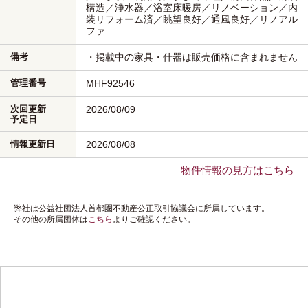
構造／浄水器／浴室床暖房／リノベーション／内
装リフォーム済／眺望良好／通風良好／リノアル
ファ
備考
・掲載中の家具・什器は販売価格に含まれません
管理番号
MHF92546
次回更新
2026/08/09
予定日
情報更新日
2026/08/08
物件情報の見方はこちら
弊社は公益社団法人首都圏不動産公正取引協議会に所属しています。
その他の所属団体は
こちら
よりご確認ください。