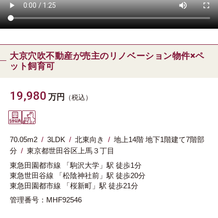
大京穴吹不動産が売主のリノベーション物件×ペ
ット飼育可
19,980
万円
（税込）
70.05m
2
3LDK
北東向き
地上14階 地下1階建て7階部
分
東京都
世田谷区
上馬３丁目
東急田園都市線
「駒沢大学」駅
徒歩1分
東急世田谷線
「松陰神社前」駅
徒歩20分
東急田園都市線
「桜新町」駅
徒歩21分
管理番号：MHF92546