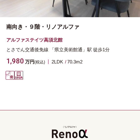
南向き・９階・リノアルファ
アルファステイツ高須北館
とさでん交通後免線
「県立美術館通」駅
徒歩1分
1,980
万円
2LDK
70.3m
2
(税込)