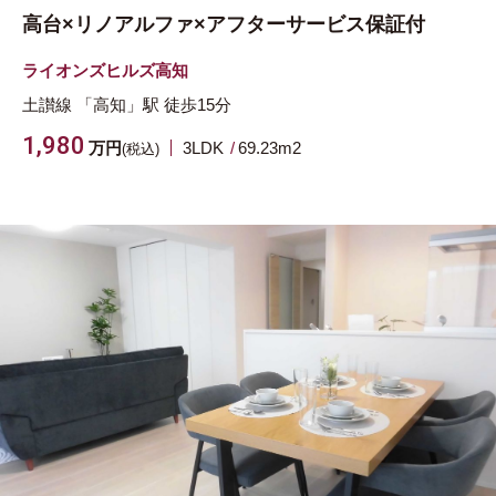
高台×リノアルファ×アフターサービス保証付
ライオンズヒルズ高知
土讃線
「高知」駅
徒歩15分
1,980
万円
3LDK
69.23m
2
(税込)