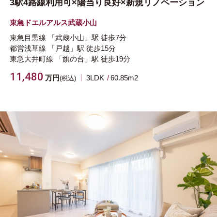
3駅4路線利用可×陽当り良好×新規リノベーション
東急ドエルアルス武蔵小山
東急目黒線
「武蔵小山」駅
徒歩7分
都営浅草線
「戸越」駅
徒歩15分
東急大井町線
「旗の台」駅
徒歩19分
11,480
万円
3LDK
60.85m
2
(税込)