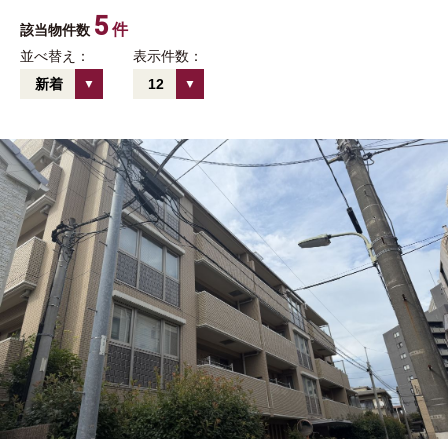
5
件
該当物件数
並べ替え：
表示件数：
新着
12