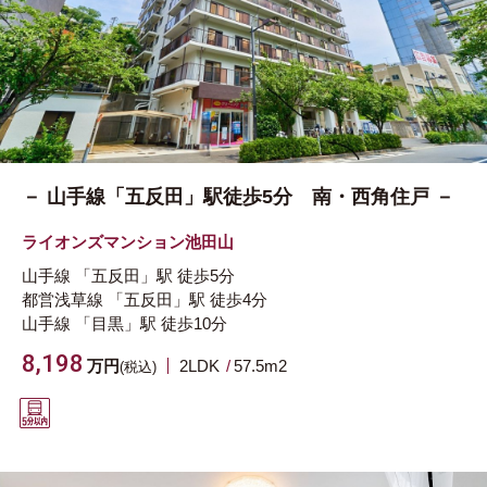
－ 山手線「五反田」駅徒歩5分 南・西角住戸 －
ライオンズマンション池田山
山手線
「五反田」駅
徒歩5分
都営浅草線
「五反田」駅
徒歩4分
山手線
「目黒」駅
徒歩10分
8,198
万円
2LDK
57.5m
2
(税込)