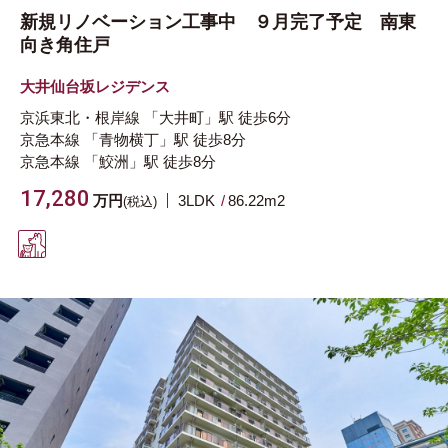
新規リノベーション工事中 ９月完了予定 南東
向き角住戸
大井仙台坂レジデンス
京浜東北・根岸線
「大井町」駅
徒歩6分
京急本線
「青物横丁」駅
徒歩8分
京急本線
「鮫洲」駅
徒歩8分
17,280
万円
3LDK
86.22m
2
(税込)