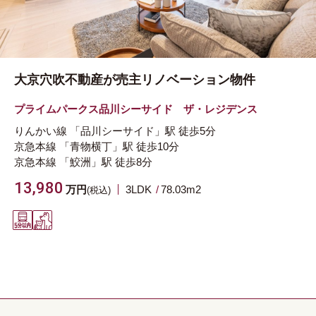
大京穴吹不動産が売主リノベーション物件
プライムパークス品川シーサイド ザ・レジデンス
りんかい線
「品川シーサイド」駅
徒歩5分
京急本線
「青物横丁」駅
徒歩10分
京急本線
「鮫洲」駅
徒歩8分
13,980
万円
3LDK
78.03m
2
(税込)