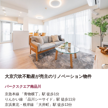
大京穴吹不動産が売主のリノベーション物件
パークスクエア南品川
京急本線
「青物横丁」駅
徒歩1分
りんかい線
「品川シーサイド」駅
徒歩11分
京浜東北・根岸線
「大井町」駅
徒歩13分